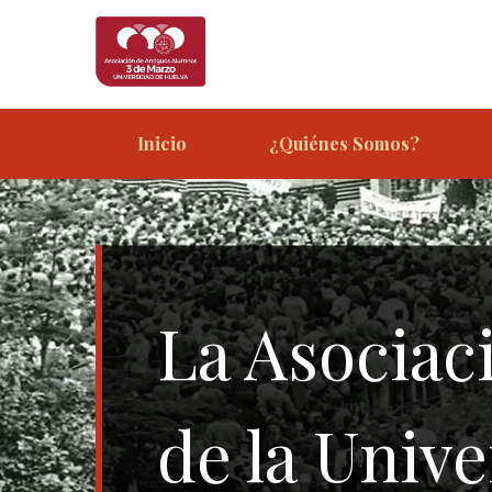
Skip
to
content
Inicio
¿Quiénes Somos?
La Asociac
de la Unive