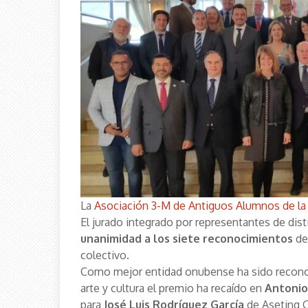
La
Asociación 3-M de Antiguos Alumnos de la
El jurado integrado por representantes de di
unanimidad a los siete reconocimientos
de 
colectivo.
Como mejor entidad onubense ha sido recono
arte y cultura el premio ha recaído en
Antonio
para
José Luis Rodríguez García
de Aseting 