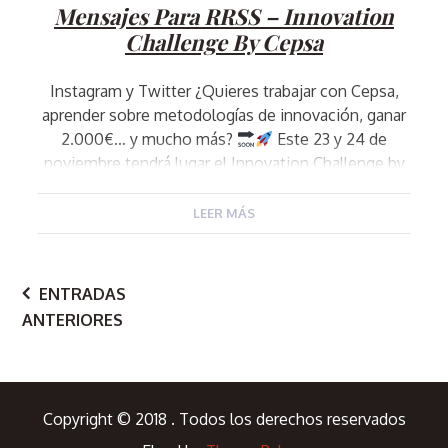
Mensajes Para RRSS – Innovation
Challenge By Cepsa
Instagram y Twitter ¿Quieres trabajar con Cepsa,
aprender sobre metodologías de innovación, ganar
2.000€… y mucho más?
Este 23 y 24 de
noviembre tendrá lugar el Innovation Challenge by
Cepsa, de forma presencial en su nuevo HUB digital
Energy Cepsa (San Roque)
Será una gran
LEER MÁS
oportunidad de generar contactos potenciales,
demostrar vuestro talento, […]
Navegación
ENTRADAS
ANTERIORES
de
Copyright © 2018 . Todos los derechos reservados