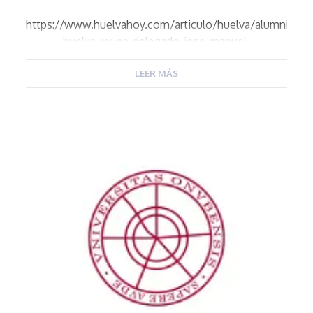
https://www.huelvahoy.com/articulo/huelva/alumni-
huelva-reune-delegado-jose-manuel-
borrero/20231024114645285904.html
LEER MÁS